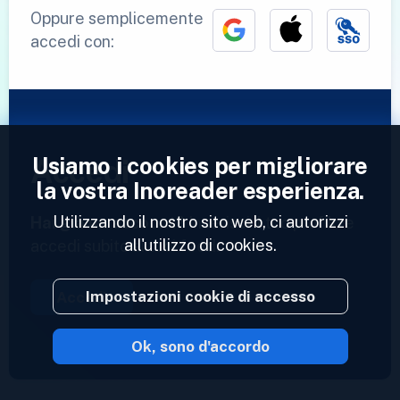
Oppure semplicemente
accedi con:
Usiamo i cookies per migliorare
Accedi
la vostra Inoreader esperienza.
Utilizzando il nostro sito web, ci autorizzi
Hai già un account?
Inserisci il tuo profilo e
all'utilizzo di cookies.
accedi subito ai tuoi feed.
Impostazioni cookie di accesso
Accedi
Ok, sono d'accordo
2023 © Inoreader