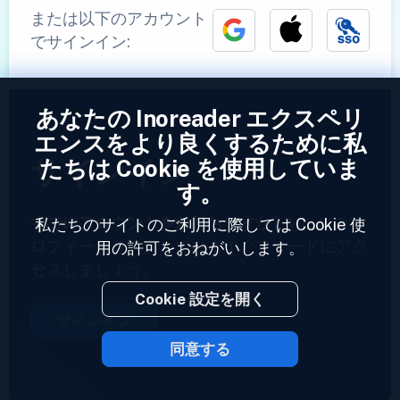
または以下のアカウント
でサインイン:
あなたの Inoreader エクスペリ
エンスをより良くするために私
サインイン
たちは Cookie を使用していま
す。
すでにアカウントをお持ちですか?
あなたのプ
私たちのサイトのご利用に際しては Cookie 使
ロフィールを入力していますぐフィードにアク
用の許可をおねがいします。
セスしましょう。
Cookie 設定を開く
サインイン
同意する
2023 © Inoreader