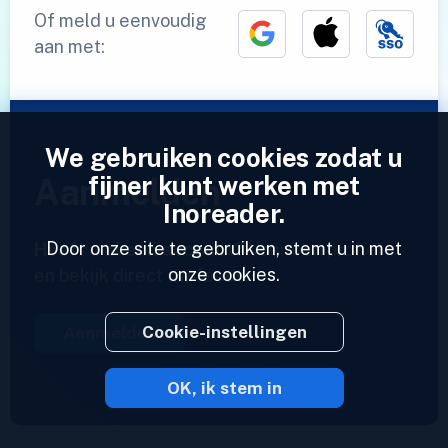
Of meld u eenvoudig
aan met:
We gebruiken cookies zodat u
fijner kunt werken met
Aanmelden
Inoreader.
Door onze site te gebruiken, stemt u in met
Heeft u al een account?
Voer een profiel in
onze cookies.
en bekijk direct uw feeds.
Cookie-instellingen
Aanmelden
OK, ik stem in
2023 © Inoreader