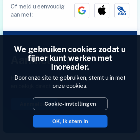
Of meld u eenvoudig
aan met:
We gebruiken cookies zodat u
fijner kunt werken met
Aanmelden
Inoreader.
Door onze site te gebruiken, stemt u in met
Heeft u al een account?
Voer een profiel in
onze cookies.
en bekijk direct uw feeds.
Cookie-instellingen
Aanmelden
OK, ik stem in
2023 © Inoreader