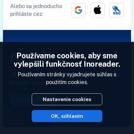
Alebo sa jednoducho
prihláste cez:
Používame cookies, aby sme
Prihlásiť sa
vylepšili funkčnosť Inoreader.
Používaním stránky vyjadrujete súhlas s
Už máme účet?
Zadajte svoj profil a získajte
použitím cookies.
prístup k vašim zdrojom.
Nastavenie cookies
Prihlásiť sa
OK, súhlasím
2023 © Inoreader