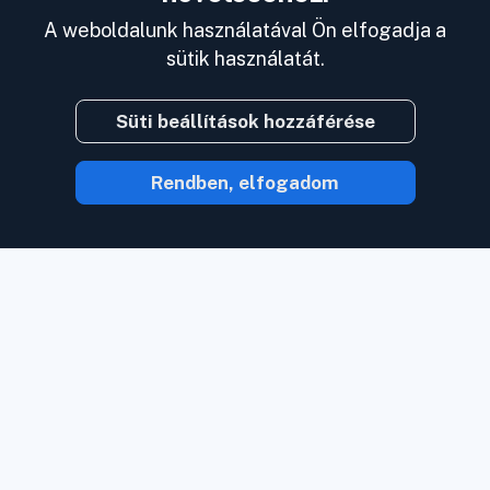
A weboldalunk használatával Ön elfogadja a
sütik használatát.
Süti beállítások hozzáférése
Rendben, elfogadom
Az Inoreaderrel a tartalom jön Önhöz,
amint az elérhető.
Kövessen
weboldalakat, podcastokat, blogokat,
hírleveleket és a közösségi médiát.
Élvezze egy helyen mindazt, ami fontos