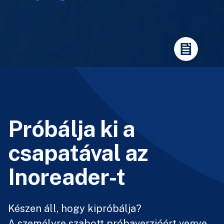
Próbálja ki a
csapatával az
Inoreader-t
Készen áll, hogy kipróbálja?
A személyre szabott próbaverzióért vegye