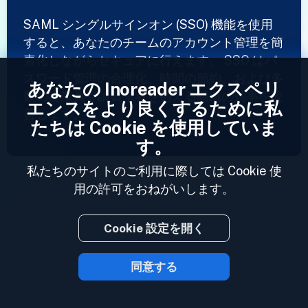
SAML シングルサインオン (SSO) 機能を使用
すると、あなたのチームのアカウント管理を簡
素化しながらセキュアに行えます。 SSO はパ
スワード管理の合理化、時間の節約、および多
あなたの Inoreader エクスペリ
数の従業員や請負業者を抱える組織の効率を改
エンスをより良くするために私
善します。
たちは Cookie を使用していま
す。
私たちのサイトのご利用に際しては Cookie 使
用の許可をおねがいします。
Cookie 設定を開く
同意する
2023 © Inoreader