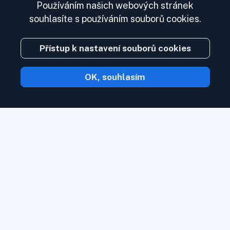
Používáním našich webových stránek
souhlasíte s používáním souborů cookies.
Přístup k nastavení souborů cookies
OK, souhlasím
S Inoreader obsah přijde k vám, jakmile
bude k dispozici.
Sledujte webové
stránky, zdroje sociálních médií, podcasty,
blogy a zpravodaje. Užijte si to, co je pro
vás důležité, na jednom místě.