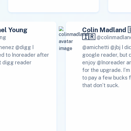
el Young
Colin Madland 
🇮🇷
ng
@colinmadlan
menez @digg I
@amichetti @jbj I di
d to Inoreader after
google reader, but 
t digg reader
enjoy @Inoreader a
for the upgrade. I’
to pay a few bucks f
that don’t suck.