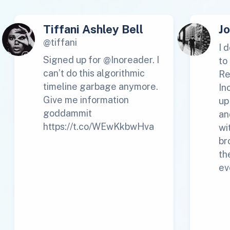
Tiffani Ashley Bell
J
@tiffani
I 
Signed up for @Inoreader. I
to
can’t do this algorithmic
Re
timeline garbage anymore.
In
Give me information
up
goddammit
an
https://t.co/WEwKkbwHva
wi
br
th
ev