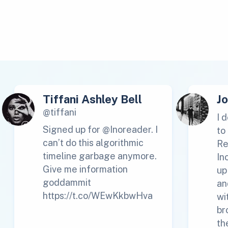
Tiffani Ashley Bell
J
@tiffani
I 
Signed up for @Inoreader. I
to
can’t do this algorithmic
Re
timeline garbage anymore.
In
Give me information
up
goddammit
an
https://t.co/WEwKkbwHva
wi
br
th