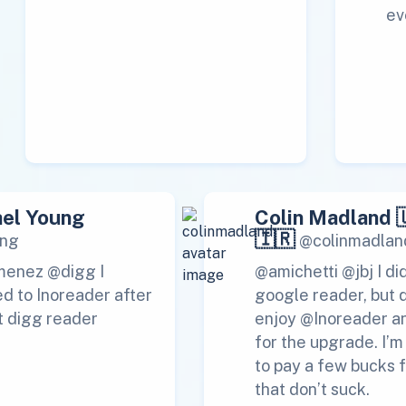
ev
el Young
Colin Madland 
🇮🇷
ng
@colinmadlan
menez @digg I
@amichetti @jbj I di
d to Inoreader after
google reader, but 
t digg reader
enjoy @Inoreader a
for the upgrade. I’
to pay a few bucks f
that don’t suck.